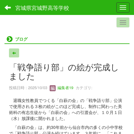
宮城県宮城野高等学校
Toggl
ブログ
「戦争語り部」の絵が完成し
ました
投稿日時 : 2025/10/03
編集者19
カテゴリ:
退職女性教員でつくる「白萩の会」の「戦争語り部」公演
で使用される３枚の絵がこのほど完成し、制作に関わった美
術科の有志生徒から「白萩の会」への引渡会が、１０月１日
（水）放課後に開かれました。
「白萩の会」は、約30年前から仙台市内の多くの小中学校
で「戦争語り部」公演を続けています。３年前に、「これま