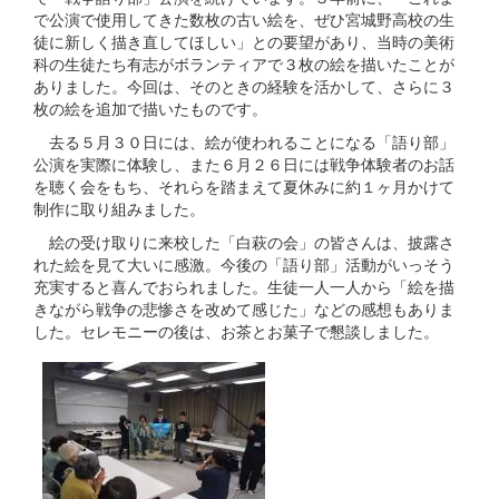
で公演で使用してきた数枚の古い絵を、ぜひ宮城野高校の生
徒に新しく描き直してほしい」との要望があり、当時の美術
科の生徒たち有志がボランティアで３枚の絵を描いたことが
ありました。今回は、そのときの経験を活かして、さらに３
枚の絵を追加で描いたものです。
去る５月３０日には、絵が使われることになる「語り部」
公演を実際に体験し、また６月２６日には戦争体験者のお話
を聴く会をもち、それらを踏まえて夏休みに約１ヶ月かけて
制作に取り組みました。
絵の受け取りに来校した「白萩の会」の皆さんは、披露さ
れた絵を見て大いに感激。今後の「語り部」活動がいっそう
充実すると喜んでおられました。生徒一人一人から「絵を描
きながら戦争の悲惨さを改めて感じた」などの感想もありま
した。セレモニーの後は、お茶とお菓子で懇談しました。