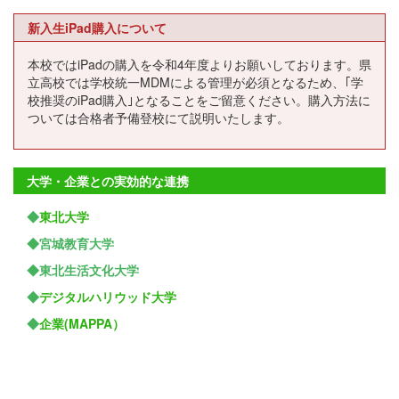
新入生iPad購入について
本校ではiPadの購入を令和4年度よりお願いしております。県
立高校では学校統一MDMによる管理が必須となるため、｢学
校推奨のiPad購入｣となることをご留意ください。購入方法に
ついては合格者予備登校にて説明いたします。
大学・企業との実効的な連携
◆
東北大学
◆宮城教育大学
◆東北生活文化大学
◆
デジタルハリウッド大学
◆
企業(MAPPA）