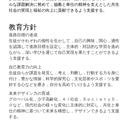
ルな課題解決に努めて，協働と奉仕の精神を支えとした共生
社会の実現と福祉の向上に貢献できるよう支援する。
教育方針
進路目標の達成
生徒がそれぞれの個性を生かして，自己の興味，関心，適性
を認識して進路目標を設定し，主体的・対話的な学習を進め
ながら，深い学びを通じて自己実現を果たすことができるよ
う支援する。
自己教育力の向上
生徒自らが課題を発見し，考え，判断し，行動する力を身に
付け，豊かな情操，科学的探究心，文化芸術やスポ－ツを愛
好する心などを磨き，自分を高めていけるよう支援する。
未来デザイン力の育成
グローバル化，少子高齢化，ＡＩ社会，Ｓｏｃｉｅｔｙ５．
０など，現代社会の様々な変化に主体的に対応し，共生と奉
仕の精神に基づいて未来を構想し，デザインできるよう支援
する。