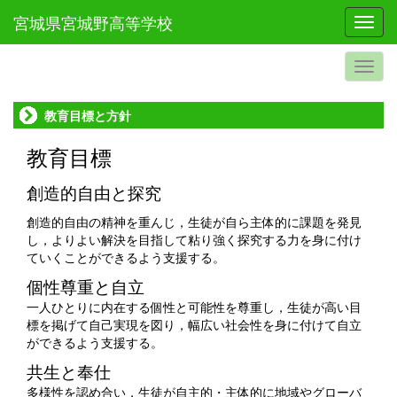
宮城県宮城野高等学校
Toggl
教育目標と方針
教育目標
創造的自由と探究
創造的自由の精神を重んじ，生徒が自ら主体的に課題を発見
し，よりよい解決を目指して粘り強く探究する力を身に付け
ていくことができるよう支援する。
個性尊重と自立
一人ひとりに内在する個性と可能性を尊重し，生徒が高い目
標を掲げて自己実現を図り，幅広い社会性を身に付けて自立
ができるよう支援する。
共生と奉仕
多様性を認め合い，生徒が自主的・主体的に地域やグローバ