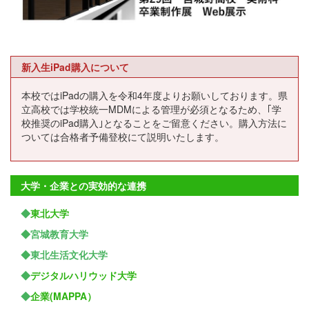
新入生iPad購入について
本校ではiPadの購入を令和4年度よりお願いしております。県
立高校では学校統一MDMによる管理が必須となるため、｢学
校推奨のiPad購入｣となることをご留意ください。購入方法に
ついては合格者予備登校にて説明いたします。
大学・企業との実効的な連携
◆
東北大学
◆宮城教育大学
◆東北生活文化大学
◆
デジタルハリウッド大学
◆
企業(MAPPA）