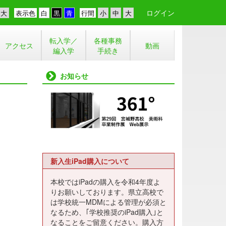
ログイン
表示色
行間
転入学／
各種事務
アクセス
動画
編入学
手続き
お知らせ
新入生iPad購入について
本校ではiPadの購入を令和4年度よ
りお願いしております。県立高校で
は学校統一MDMによる管理が必須と
なるため、｢学校推奨のiPad購入｣と
なることをご留意ください。購入方