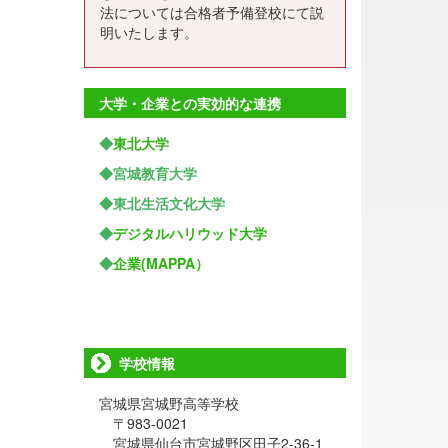
法については合格者予備登校にて説
明いたします。
大学・企業との実効的な連携
◆
東北大学
◆宮城教育大学
◆東北生活文化大学
◆
デジタルハリウッド大学
◆
企業(MAPPA）
学校情報
宮城県宮城野高等学校
〒983-0021
宮城県仙台市宮城野区田子2-36-1