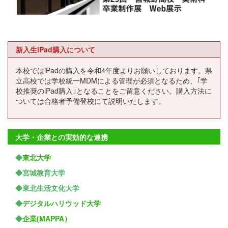
新入生iPad購入について
本校ではiPadの購入を令和4年度よりお願いしております。県
立高校では学校統一MDMによる管理が必須となるため、｢学
校推奨のiPad購入｣となることをご留意ください。購入方法に
ついては合格者予備登校にて説明いたします。
大学・企業との実効的な連携
◆
東北大学
◆宮城教育大学
◆東北生活文化大学
◆
デジタルハリウッド大学
◆
企業(MAPPA）