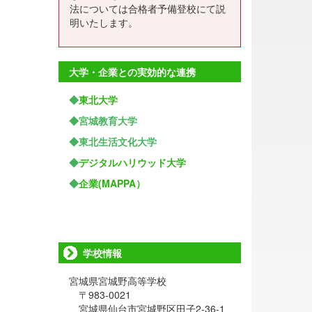
法については合格者予備登校にて説
明いたします。
大学・企業との実効的な連携
◆
東北大学
◆宮城教育大学
◆東北生活文化大学
◆
デジタルハリウッド大学
◆
企業(MAPPA）
学校情報
宮城県宮城野高等学校
〒983-0021
宮城県仙台市宮城野区田子2-36-1