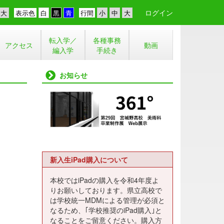
ログイン
表示色
行間
転入学／
各種事務
アクセス
動画
編入学
手続き
お知らせ
新入生iPad購入について
本校ではiPadの購入を令和4年度よ
りお願いしております。県立高校で
は学校統一MDMによる管理が必須と
なるため、｢学校推奨のiPad購入｣と
なることをご留意ください。購入方