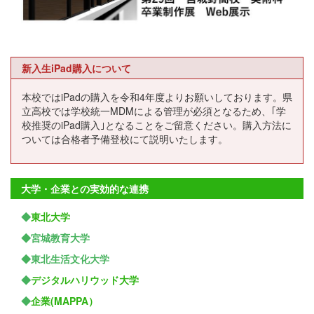
新入生iPad購入について
本校ではiPadの購入を令和4年度よりお願いしております。県
立高校では学校統一MDMによる管理が必須となるため、｢学
校推奨のiPad購入｣となることをご留意ください。購入方法に
ついては合格者予備登校にて説明いたします。
大学・企業との実効的な連携
◆
東北大学
◆宮城教育大学
◆東北生活文化大学
◆
デジタルハリウッド大学
◆
企業(MAPPA）