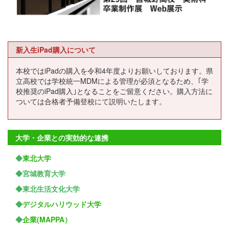
新入生iPad購入について
本校ではiPadの購入を令和4年度よりお願いしております。県
立高校では学校統一MDMによる管理が必須となるため、｢学
校推奨のiPad購入｣となることをご留意ください。購入方法に
ついては合格者予備登校にて説明いたします。
大学・企業との実効的な連携
◆
東北大学
◆宮城教育大学
◆東北生活文化大学
◆
デジタルハリウッド大学
◆
企業(MAPPA）