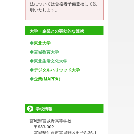
法については合格者予備登校にて説
明いたします。
大学・企業との実効的な連携
◆
東北大学
◆宮城教育大学
◆東北生活文化大学
◆
デジタルハリウッド大学
◆
企業(MAPPA）
学校情報
宮城県宮城野高等学校
〒983-0021
宮城県仙台市宮城野区田子2-36-1