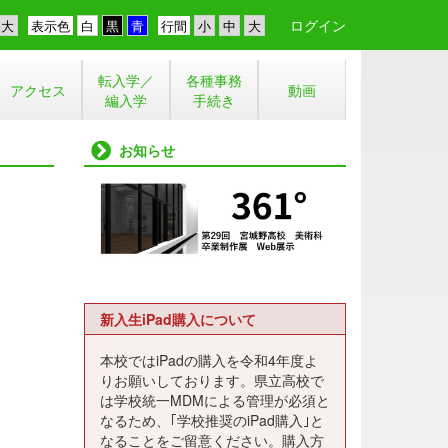
ログイン
表示色
行間
転入学／
各種事務
アクセス
動画
編入学
手続き
お知らせ
新入生iPad購入について
本校ではiPadの購入を令和4年度よ
りお願いしております。県立高校で
は学校統一MDMによる管理が必須と
なるため、｢学校推奨のiPad購入｣と
なることをご留意ください。購入方