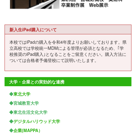
新入生iPad購入について
本校ではiPadの購入を令和4年度よりお願いしております。県
立高校では学校統一MDMによる管理が必須となるため、｢学
校推奨のiPad購入｣となることをご留意ください。購入方法に
ついては合格者予備登校にて説明いたします。
大学・企業との実効的な連携
◆
東北大学
◆宮城教育大学
◆東北生活文化大学
◆
デジタルハリウッド大学
◆
企業(MAPPA）