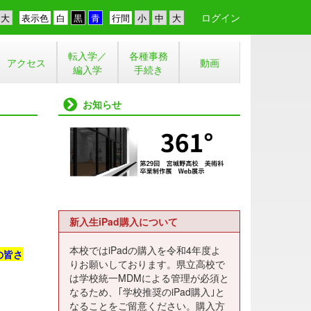
ログイン
表示色
行間
転入学／
各種事務
アクセス
動画
編入学
手続き
お知らせ
新入生iPad購入について
本校ではiPadの購入を令和4年度よ
の皆さ
りお願いしております。県立高校で
は学校統一MDMによる管理が必須と
なるため、｢学校推奨のiPad購入｣と
なることをご留意ください。購入方