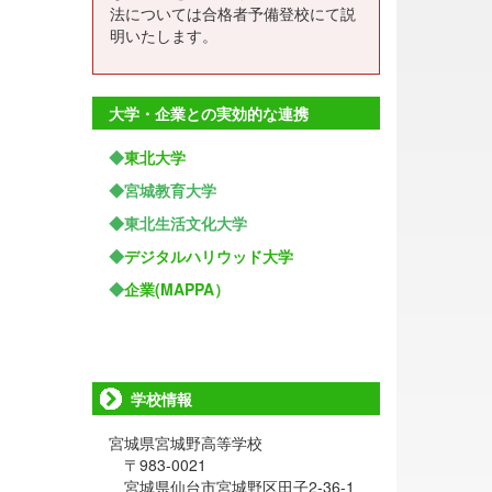
法については合格者予備登校にて説
明いたします。
大学・企業との実効的な連携
◆
東北大学
◆宮城教育大学
◆東北生活文化大学
◆
デジタルハリウッド大学
◆
企業(MAPPA）
学校情報
宮城県宮城野高等学校
〒983-0021
宮城県仙台市宮城野区田子2-36-1