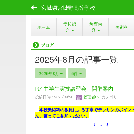
宮城県宮城野高等学校
学校紹
教育内
ホーム
美術科
介
容
ブログ
2025年8月の記事一覧
2025年8月
5件
R7 中学生実技講習会 開催案内
投稿日時 : 2025/08/26
管理者02
カテゴリ:
本校美術科の教員による丁寧でデッサンのポイン
ん、奮ってご参加ください。
⇩ ⇩ ⇩