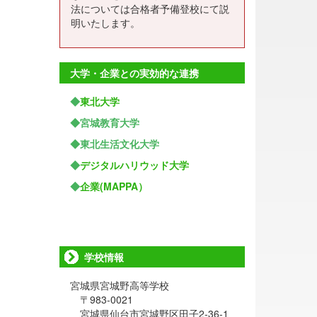
法については合格者予備登校にて説
明いたします。
大学・企業との実効的な連携
◆
東北大学
◆宮城教育大学
◆東北生活文化大学
◆
デジタルハリウッド大学
◆
企業(MAPPA）
学校情報
宮城県宮城野高等学校
〒983-0021
宮城県仙台市宮城野区田子2-36-1