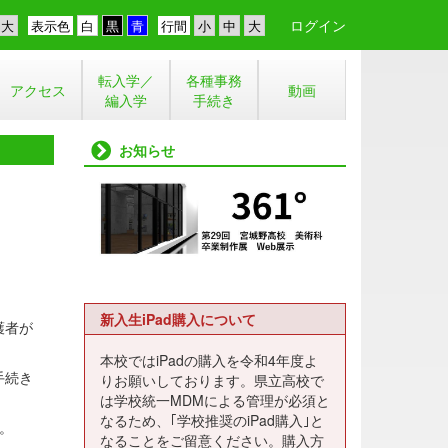
ログイン
表示色
行間
転入学／
各種事務
アクセス
動画
編入学
手続き
お知らせ
新入生iPad購入について
護者が
本校ではiPadの購入を令和4年度よ
手続き
りお願いしております。県立高校で
は学校統一MDMによる管理が必須と
なるため、｢学校推奨のiPad購入｣と
。
なることをご留意ください。購入方