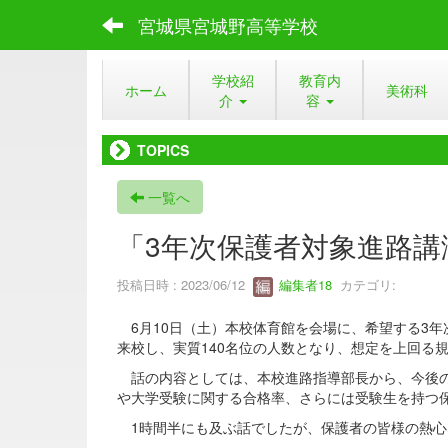
宮城県宮城野高等学校
学校紹
教育内
ホーム
美術科
介
容
TOPICS
一覧へ
「3年次保護者対象進路講
投稿日時 : 2023/06/12
編集者18
カテゴリ:
6月10日（土）本校体育館を会場に、希望する3年
来校し、実質140名位の人数となり、想定を上回る
話の内容としては、本校進路指導部長から、今後の
や大学受験に関する合格率、さらには受験生を持つ
1時間半にも及ぶ話でしたが、保護者の皆様の熱心