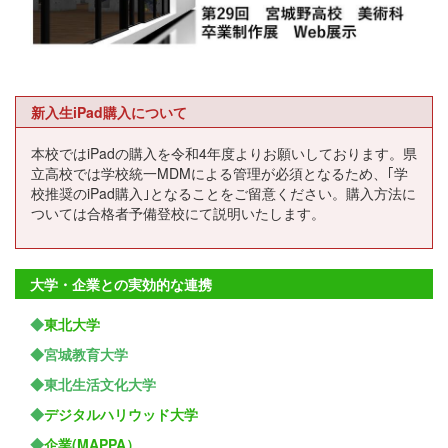
新入生iPad購入について
本校ではiPadの購入を令和4年度よりお願いしております。県
立高校では学校統一MDMによる管理が必須となるため、｢学
校推奨のiPad購入｣となることをご留意ください。購入方法に
ついては合格者予備登校にて説明いたします。
大学・企業との実効的な連携
◆
東北大学
◆宮城教育大学
◆東北生活文化大学
◆
デジタルハリウッド大学
◆
企業(MAPPA）