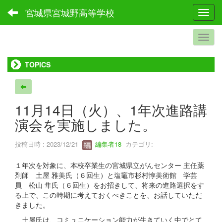
宮城県宮城野高等学校
Toggl
TOPICS
11月14日（火）、1年次進路講
演会を実施しました。
投稿日時 : 2023/12/21
編集者18
カテゴリ:
１年次を対象に、本校卒業生の宮城県立がんセンター 主任薬
剤師 土屋 雅美氏（６回生）と塩竈市杉村惇美術館 学芸
員 松山 隼氏（６回生）をお招きして、将来の進路選択をす
る上で、この時期に考えておくべきことを、お話していただ
きました。
土屋氏は、コミュニケーション能力が生きていく中でとて