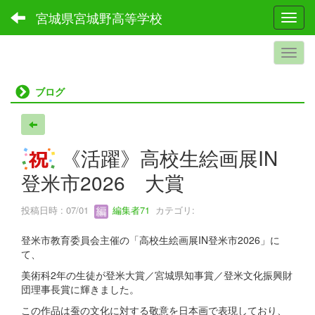
宮城県宮城野高等学校
Toggl
ブログ
《活躍》高校生絵画展IN
登米市2026 大賞
投稿日時 : 07/01
編集者71
カテゴリ:
登米市教育委員会主催の「高校生絵画展IN登米市2026」に
て、
美術科2年の生徒が登米大賞／宮城県知事賞／登米文化振興財
団理事長賞に輝きました。
この作品は蚕の文化に対する敬意を日本画で表現しており、