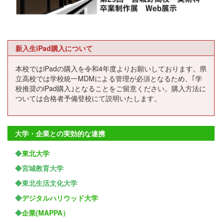
新入生iPad購入について
本校ではiPadの購入を令和4年度よりお願いしております。県
立高校では学校統一MDMによる管理が必須となるため、｢学
校推奨のiPad購入｣となることをご留意ください。購入方法に
ついては合格者予備登校にて説明いたします。
大学・企業との実効的な連携
◆
東北大学
◆宮城教育大学
◆東北生活文化大学
◆
デジタルハリウッド大学
◆
企業(MAPPA）