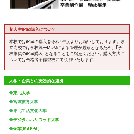
新入生iPad購入について
本校ではiPadの購入を令和4年度よりお願いしております。県
立高校では学校統一MDMによる管理が必須となるため、｢学
校推奨のiPad購入｣となることをご留意ください。購入方法に
ついては合格者予備登校にて説明いたします。
大学・企業との実効的な連携
◆
東北大学
◆宮城教育大学
◆東北生活文化大学
◆
デジタルハリウッド大学
◆
企業(MAPPA）