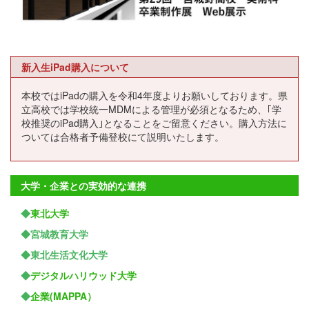
新入生iPad購入について
本校ではiPadの購入を令和4年度よりお願いしております。県
立高校では学校統一MDMによる管理が必須となるため、｢学
校推奨のiPad購入｣となることをご留意ください。購入方法に
ついては合格者予備登校にて説明いたします。
大学・企業との実効的な連携
◆
東北大学
◆宮城教育大学
◆東北生活文化大学
◆
デジタルハリウッド大学
◆
企業(MAPPA）