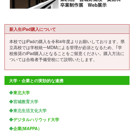
新入生iPad購入について
本校ではiPadの購入を令和4年度よりお願いしております。県
立高校では学校統一MDMによる管理が必須となるため、｢学
校推奨のiPad購入｣となることをご留意ください。購入方法に
ついては合格者予備登校にて説明いたします。
大学・企業との実効的な連携
◆
東北大学
◆宮城教育大学
◆東北生活文化大学
◆
デジタルハリウッド大学
◆
企業(MAPPA）