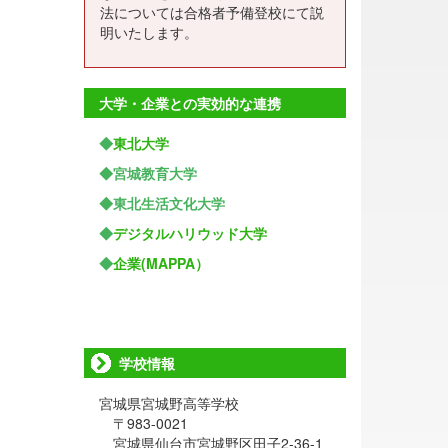
法については合格者予備登校にて説
明いたします。
大学・企業との実効的な連携
◆
東北大学
◆宮城教育大学
◆東北生活文化大学
◆
デジタルハリウッド大学
◆
企業(MAPPA）
学校情報
宮城県宮城野高等学校
〒983-0021
宮城県仙台市宮城野区田子2-36-1