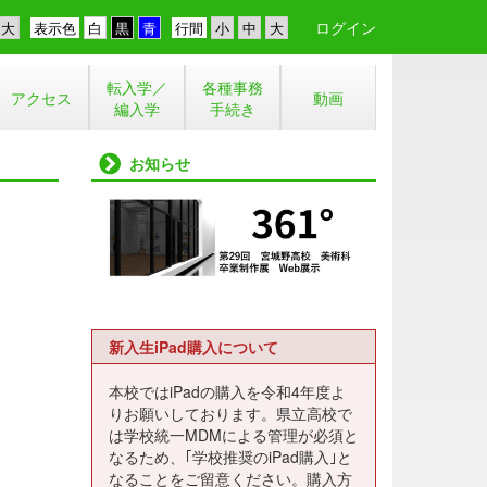
ログイン
表示色
行間
転入学／
各種事務
アクセス
動画
編入学
手続き
お知らせ
新入生iPad購入について
本校ではiPadの購入を令和4年度よ
りお願いしております。県立高校で
は学校統一MDMによる管理が必須と
なるため、｢学校推奨のiPad購入｣と
なることをご留意ください。購入方