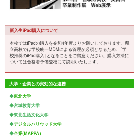
新入生iPad購入について
本校ではiPadの購入を令和4年度よりお願いしております。県
立高校では学校統一MDMによる管理が必須となるため、｢学
校推奨のiPad購入｣となることをご留意ください。購入方法に
ついては合格者予備登校にて説明いたします。
大学・企業との実効的な連携
◆
東北大学
◆宮城教育大学
◆東北生活文化大学
◆
デジタルハリウッド大学
◆
企業(MAPPA）