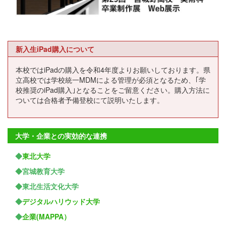
新入生iPad購入について
本校ではiPadの購入を令和4年度よりお願いしております。県
立高校では学校統一MDMによる管理が必須となるため、｢学
校推奨のiPad購入｣となることをご留意ください。購入方法に
ついては合格者予備登校にて説明いたします。
大学・企業との実効的な連携
◆
東北大学
◆宮城教育大学
◆東北生活文化大学
◆
デジタルハリウッド大学
◆
企業(MAPPA）