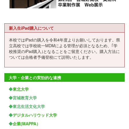
新入生iPad購入について
本校ではiPadの購入を令和4年度よりお願いしております。県
立高校では学校統一MDMによる管理が必須となるため、｢学
校推奨のiPad購入｣となることをご留意ください。購入方法に
ついては合格者予備登校にて説明いたします。
大学・企業との実効的な連携
◆
東北大学
◆宮城教育大学
◆東北生活文化大学
◆
デジタルハリウッド大学
◆
企業(MAPPA）