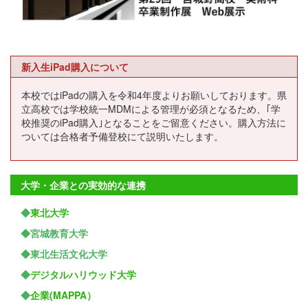
新入生iPad購入について
本校ではiPadの購入を令和4年度よりお願いしております。県
立高校では学校統一MDMによる管理が必須となるため、｢学
校推奨のiPad購入｣となることをご留意ください。購入方法に
ついては合格者予備登校にて説明いたします。
大学・企業との実効的な連携
◆
東北大学
◆宮城教育大学
◆東北生活文化大学
◆
デジタルハリウッド大学
◆
企業(MAPPA）