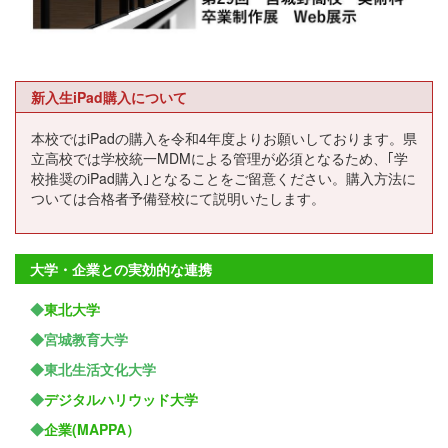
新入生iPad購入について
本校ではiPadの購入を令和4年度よりお願いしております。県
立高校では学校統一MDMによる管理が必須となるため、｢学
校推奨のiPad購入｣となることをご留意ください。購入方法に
ついては合格者予備登校にて説明いたします。
大学・企業との実効的な連携
◆
東北大学
◆宮城教育大学
◆東北生活文化大学
◆
デジタルハリウッド大学
◆
企業(MAPPA）