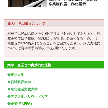
新入生iPad購入について
本校ではiPadの購入を令和4年度よりお願いしております。県
立高校では学校統一MDMによる管理が必須となるため、｢学
校推奨のiPad購入｣となることをご留意ください。購入方法に
ついては合格者予備登校にて説明いたします。
大学・企業との実効的な連携
◆
東北大学
◆宮城教育大学
◆東北生活文化大学
◆
デジタルハリウッド大学
◆
企業(MAPPA）