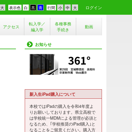
ログイン
表示色
行間
転入学／
各種事務
アクセス
動画
編入学
手続き
お知らせ
新入生iPad購入について
本校ではiPadの購入を令和4年度よ
りお願いしております。県立高校で
は学校統一MDMによる管理が必須と
なるため、｢学校推奨のiPad購入｣と
なることをご留意ください。購入方