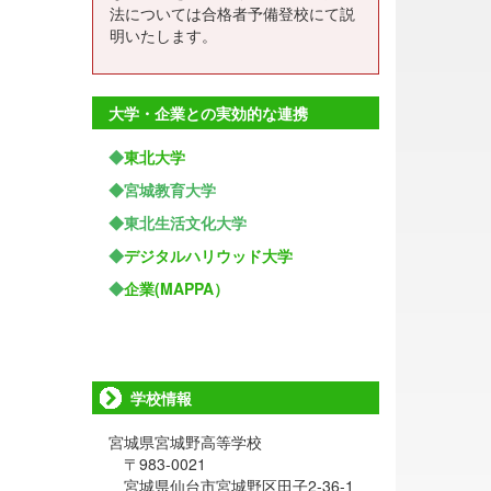
法については合格者予備登校にて説
明いたします。
大学・企業との実効的な連携
◆
東北大学
◆宮城教育大学
◆東北生活文化大学
◆
デジタルハリウッド大学
◆
企業(MAPPA）
学校情報
宮城県宮城野高等学校
〒983-0021
宮城県仙台市宮城野区田子2-36-1