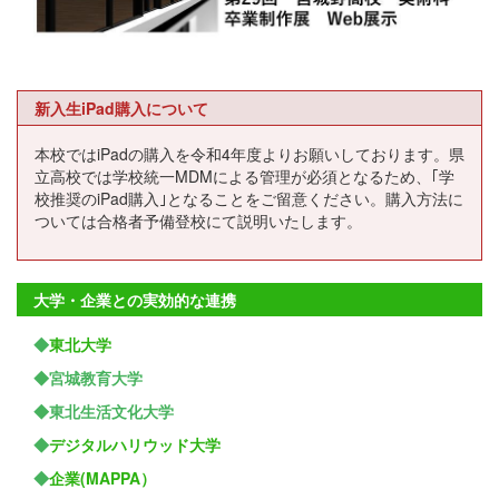
新入生iPad購入について
本校ではiPadの購入を令和4年度よりお願いしております。県
立高校では学校統一MDMによる管理が必須となるため、｢学
校推奨のiPad購入｣となることをご留意ください。購入方法に
ついては合格者予備登校にて説明いたします。
大学・企業との実効的な連携
◆
東北大学
◆宮城教育大学
◆東北生活文化大学
◆
デジタルハリウッド大学
◆
企業(MAPPA）