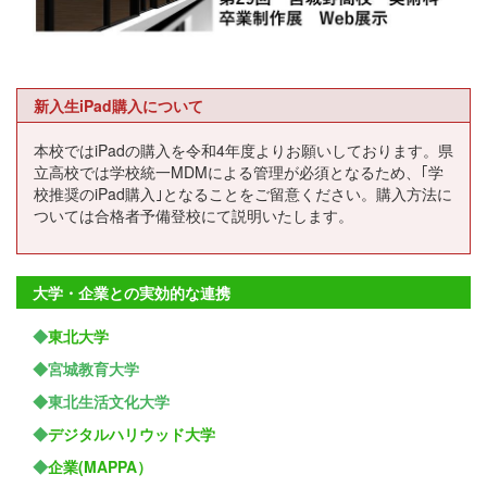
新入生iPad購入について
本校ではiPadの購入を令和4年度よりお願いしております。県
立高校では学校統一MDMによる管理が必須となるため、｢学
校推奨のiPad購入｣となることをご留意ください。購入方法に
ついては合格者予備登校にて説明いたします。
大学・企業との実効的な連携
◆
東北大学
◆宮城教育大学
◆東北生活文化大学
◆
デジタルハリウッド大学
◆
企業(MAPPA）