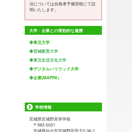
法については合格者予備登校にて説
明いたします。
大学・企業との実効的な連携
◆
東北大学
◆宮城教育大学
◆東北生活文化大学
◆
デジタルハリウッド大学
◆
企業(MAPPA）
学校情報
宮城県宮城野高等学校
〒983-0021
宮城県仙台市宮城野区田子2-36-1