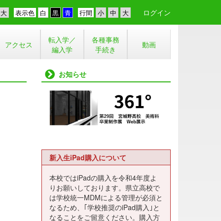
ログイン
表示色
行間
転入学／
各種事務
アクセス
動画
編入学
手続き
お知らせ
新入生iPad購入について
本校ではiPadの購入を令和4年度よ
りお願いしております。県立高校で
は学校統一MDMによる管理が必須と
なるため、｢学校推奨のiPad購入｣と
なることをご留意ください。購入方