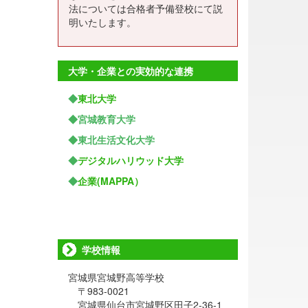
法については合格者予備登校にて説
明いたします。
大学・企業との実効的な連携
◆
東北大学
◆宮城教育大学
◆東北生活文化大学
◆
デジタルハリウッド大学
◆
企業(MAPPA）
学校情報
宮城県宮城野高等学校
〒983-0021
宮城県仙台市宮城野区田子2-36-1