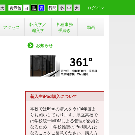
ログイン
表示色
行間
転入学／
各種事務
アクセス
動画
編入学
手続き
お知らせ
新入生iPad購入について
本校ではiPadの購入を令和4年度よ
りお願いしております。県立高校で
は学校統一MDMによる管理が必須と
なるため、｢学校推奨のiPad購入｣と
なることをご留意ください。購入方