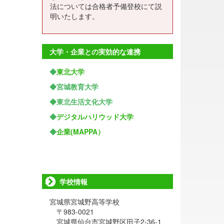
法については合格者予備登校にて説
明いたします。
大学・企業との実効的な連携
◆
東北大学
◆宮城教育大学
◆東北生活文化大学
◆
デジタルハリウッド大学
◆
企業(MAPPA）
学校情報
宮城県宮城野高等学校
〒983-0021
宮城県仙台市宮城野区田子2-36-1