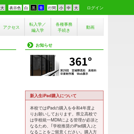
ログイン
表示色
行間
転入学／
各種事務
アクセス
動画
編入学
手続き
お知らせ
新入生iPad購入について
本校ではiPadの購入を令和4年度よ
りお願いしております。県立高校で
は学校統一MDMによる管理が必須と
なるため、｢学校推奨のiPad購入｣と
なることをご留意ください。購入方