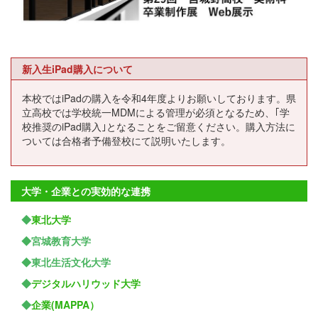
新入生iPad購入について
本校ではiPadの購入を令和4年度よりお願いしております。県
立高校では学校統一MDMによる管理が必須となるため、｢学
校推奨のiPad購入｣となることをご留意ください。購入方法に
ついては合格者予備登校にて説明いたします。
大学・企業との実効的な連携
◆
東北大学
◆宮城教育大学
◆東北生活文化大学
◆
デジタルハリウッド大学
◆
企業(MAPPA）