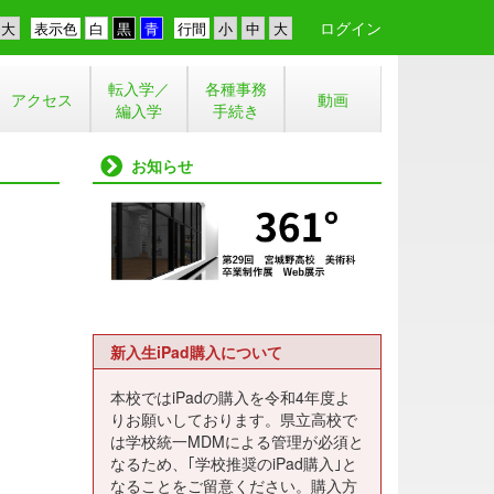
ログイン
表示色
行間
転入学／
各種事務
アクセス
動画
編入学
手続き
お知らせ
新入生iPad購入について
本校ではiPadの購入を令和4年度よ
りお願いしております。県立高校で
は学校統一MDMによる管理が必須と
なるため、｢学校推奨のiPad購入｣と
なることをご留意ください。購入方