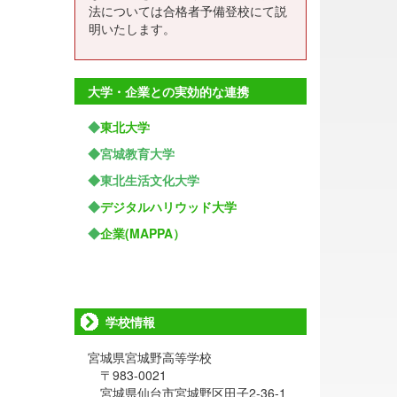
法については合格者予備登校にて説
明いたします。
大学・企業との実効的な連携
◆
東北大学
◆宮城教育大学
◆東北生活文化大学
◆
デジタルハリウッド大学
◆
企業(MAPPA）
学校情報
宮城県宮城野高等学校
〒983-0021
宮城県仙台市宮城野区田子2-36-1