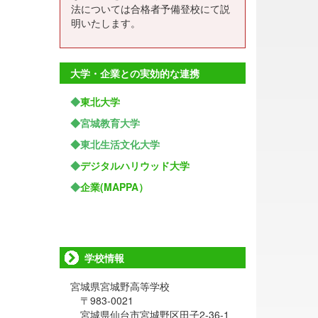
法については合格者予備登校にて説
明いたします。
大学・企業との実効的な連携
◆
東北大学
◆宮城教育大学
◆東北生活文化大学
◆
デジタルハリウッド大学
◆
企業(MAPPA）
学校情報
宮城県宮城野高等学校
〒983-0021
宮城県仙台市宮城野区田子2-36-1