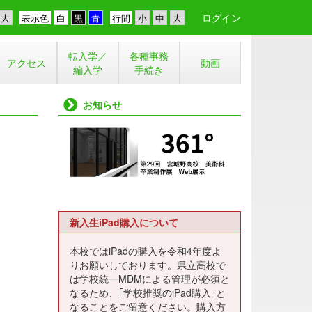
ログイン
表示色
行間
転入学／
各種事務
アクセス
動画
編入学
手続き
お知らせ
新入生iPad購入について
本校ではiPadの購入を令和4年度よ
りお願いしております。県立高校で
は学校統一MDMによる管理が必須と
なるため、｢学校推奨のiPad購入｣と
なることをご留意ください。購入方