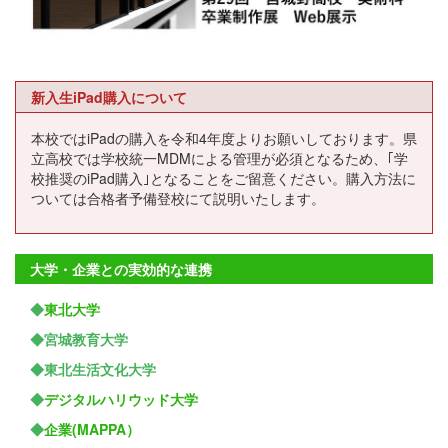
新入生iPad購入について
本校ではiPadの購入を令和4年度よりお願いしております。県
立高校では学校統一MDMによる管理が必須となるため、｢学
校推奨のiPad購入｣となることをご留意ください。購入方法に
ついては合格者予備登校にて説明いたします。
大学・企業との実効的な連携
◆
東北大学
◆宮城教育大学
◆東北生活文化大学
◆
デジタルハリウッド大学
◆
企業(MAPPA）