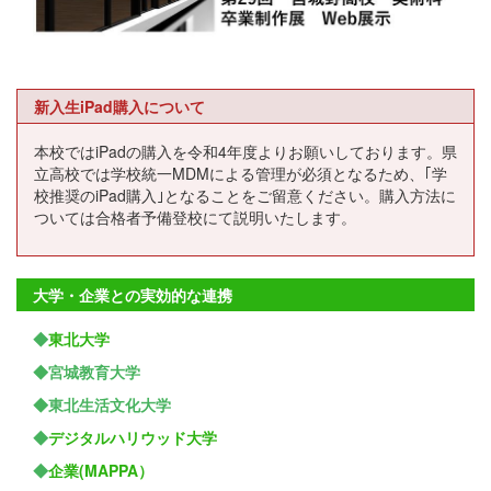
新入生iPad購入について
本校ではiPadの購入を令和4年度よりお願いしております。県
立高校では学校統一MDMによる管理が必須となるため、｢学
校推奨のiPad購入｣となることをご留意ください。購入方法に
ついては合格者予備登校にて説明いたします。
大学・企業との実効的な連携
◆
東北大学
◆宮城教育大学
◆東北生活文化大学
◆
デジタルハリウッド大学
◆
企業(MAPPA）