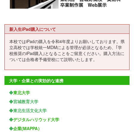
新入生iPad購入について
本校ではiPadの購入を令和4年度よりお願いしております。県
立高校では学校統一MDMによる管理が必須となるため、｢学
校推奨のiPad購入｣となることをご留意ください。購入方法に
ついては合格者予備登校にて説明いたします。
大学・企業との実効的な連携
◆
東北大学
◆宮城教育大学
◆東北生活文化大学
◆
デジタルハリウッド大学
◆
企業(MAPPA）