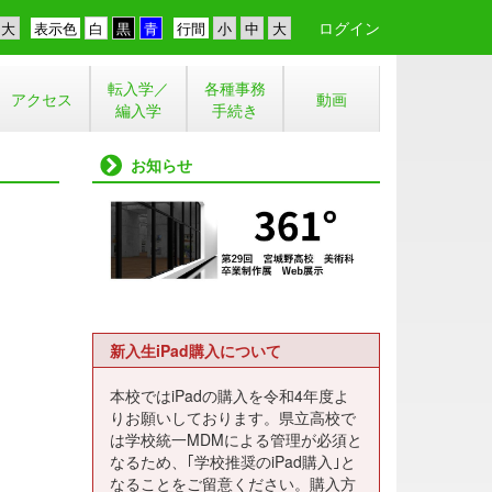
ログイン
表示色
行間
転入学／
各種事務
アクセス
動画
編入学
手続き
お知らせ
新入生iPad購入について
本校ではiPadの購入を令和4年度よ
りお願いしております。県立高校で
は学校統一MDMによる管理が必須と
なるため、｢学校推奨のiPad購入｣と
なることをご留意ください。購入方