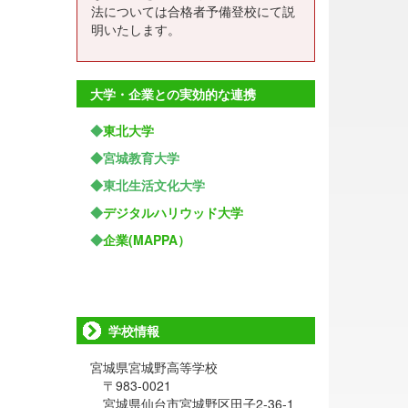
法については合格者予備登校にて説
明いたします。
大学・企業との実効的な連携
◆
東北大学
◆宮城教育大学
◆東北生活文化大学
◆
デジタルハリウッド大学
◆
企業(MAPPA）
学校情報
宮城県宮城野高等学校
〒983-0021
宮城県仙台市宮城野区田子2-36-1