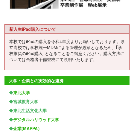
新入生iPad購入について
本校ではiPadの購入を令和4年度よりお願いしております。県
立高校では学校統一MDMによる管理が必須となるため、｢学
校推奨のiPad購入｣となることをご留意ください。購入方法に
ついては合格者予備登校にて説明いたします。
大学・企業との実効的な連携
◆
東北大学
◆宮城教育大学
◆東北生活文化大学
◆
デジタルハリウッド大学
◆
企業(MAPPA）