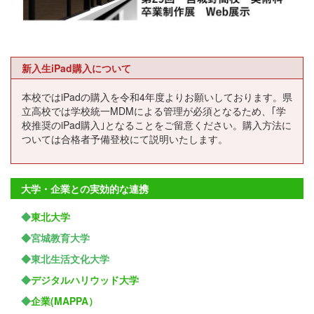
新入生iPad購入について
本校ではiPadの購入を令和4年度よりお願いしております。県
立高校では学校統一MDMによる管理が必須となるため、｢学
校推奨のiPad購入｣となることをご留意ください。購入方法に
ついては合格者予備登校にて説明いたします。
大学・企業との実効的な連携
◆
東北大学
◆宮城教育大学
◆東北生活文化大学
◆
デジタルハリウッド大学
◆
企業(MAPPA）