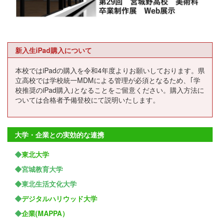
新入生iPad購入について
本校ではiPadの購入を令和4年度よりお願いしております。県
立高校では学校統一MDMによる管理が必須となるため、｢学
校推奨のiPad購入｣となることをご留意ください。購入方法に
ついては合格者予備登校にて説明いたします。
大学・企業との実効的な連携
◆
東北大学
◆宮城教育大学
◆東北生活文化大学
◆
デジタルハリウッド大学
◆
企業(MAPPA）