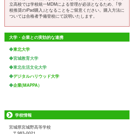
立高校では学校統一MDMによる管理が必須となるため、｢学
校推奨のiPad購入｣となることをご留意ください。購入方法に
ついては合格者予備登校にて説明いたします。
大学・企業との実効的な連携
◆
東北大学
◆宮城教育大学
◆東北生活文化大学
◆
デジタルハリウッド大学
◆
企業(MAPPA）
学校情報
宮城県宮城野高等学校
〒983-0021