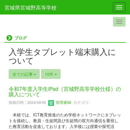
宮城県宮城野高等学校
Toggl
ブログ
入学生タブレット端末購入に
ついて
全ての記事
10件
令和7年度入学生iPad（宮城野高等学校仕様）の
購入について
投稿日時 : 2024/09/05
管理者06
カテゴリ:
本校では、ICT教育推進のため学校ネットワークにタブレッ
トを接続し、教員・生徒間及び生徒間の双方向通信を重視し
た教育活動を促進しております。入学後には授業や探究活