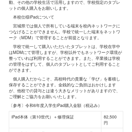
動、その他の学校生活で活用しますので、学校指定のタブレ
ットの個人購入をお願いします。
本校仕様iPadについて
宮城県では個人で所有している端末を校内ネットワークに
つなげることができません。学校で統一した端末をネットワ
ーク（MDM）で管理することが前提となります。
学校で統一して購入いただいたタブレットは、学校在学中
はMDMにて管理しますが、学校以外でもネットワーク環境が
整っていれば利用することができます。また、卒業後は学校
の管理をはずして、個人のタブレットとしてご利用すること
ができます。
個人購入だからこそ、高校時代の貴重な「学び」を蓄積し
保存することができます。金銭的なご負担はおかけします
が、他校での貸与とは違う大きなメリットがありますので、
ご理解とご協力をお願いいたします。
〔参考〕令和6年度入学生iPad購入金額（税込み）
iPad本体（第10世代）＋修理保証
82,500
円