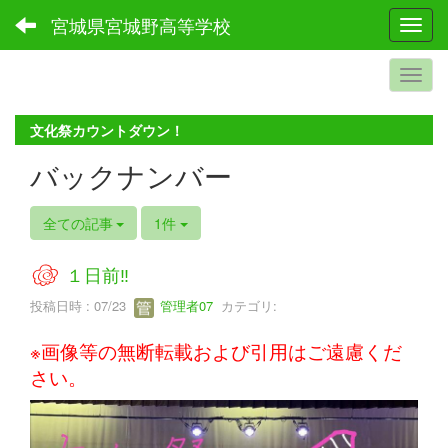
宮城県宮城野高等学校
Toggl
文化祭カウントダウン！
バックナンバー
全ての記事
1件
１日前‼
投稿日時 : 07/23
管理者07
カテゴリ:
※画像等の無断転載および引用はご遠慮くだ
さい。