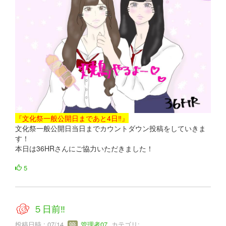
『文化祭一般公開日まであと4日‼』
文化祭一般公開日当日までカウントダウン投稿をしていきま
す！
本日は36HRさんにご協力いただきました！
5
５日前‼
投稿日時 : 07/14
管理者07
カテゴリ: