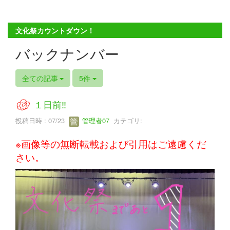
文化祭カウントダウン！
バックナンバー
全ての記事
5件
１日前‼
投稿日時 : 07/23
管理者07
カテゴリ:
※画像等の無断転載および引用はご遠慮くだ
さい。