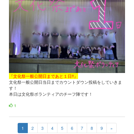
『文化祭一般公開日まであと１日‼』
文化祭一般公開日当日までカウントダウン投稿をしていきま
す！
本日は文化祭ボランティアのチーフ陣です！
1
1
2
3
4
5
6
7
8
9
»