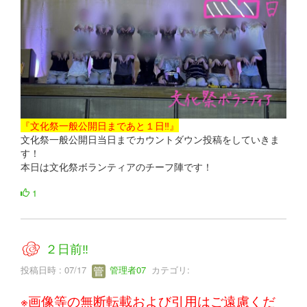
『文化祭一般公開日まであと１日‼』
文化祭一般公開日当日までカウントダウン投稿をしていきま
す！
本日は文化祭ボランティアのチーフ陣です！
1
２日前‼
投稿日時 : 07/17
管理者07
カテゴリ:
※画像等の無断転載および引用はご遠慮くだ