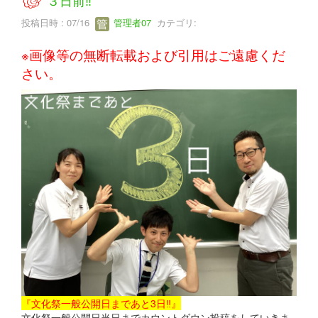
３日前‼
投稿日時 : 07/16
管理者07
カテゴリ:
※画像等の無断転載および引用はご遠慮くだ
さい。
『文化祭一般公開日まであと3日‼』
文化祭一般公開日当日までカウントダウン投稿をしていきま