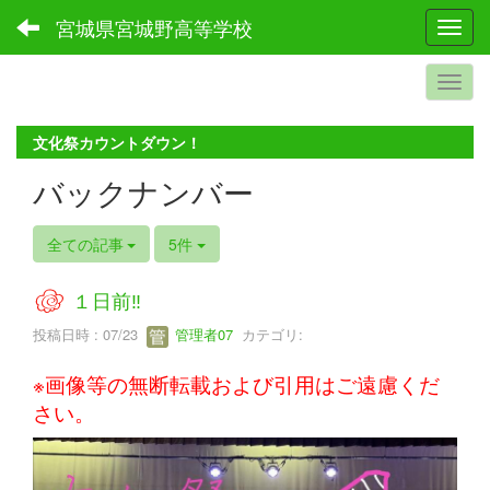
宮城県宮城野高等学校
Toggl
文化祭カウントダウン！
バックナンバー
全ての記事
5件
１日前‼
投稿日時 : 07/23
管理者07
カテゴリ:
※画像等の無断転載および引用はご遠慮くだ
さい。