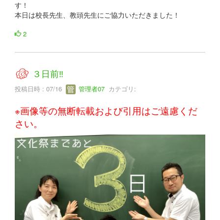
す！
本日は校長先生、教頭先生にご協力いただきました！
2
３日前‼
投稿日時 : 07/16
管理者07
カテゴリ:
※画像等の無断転載および引用はご遠慮くだ
さい。