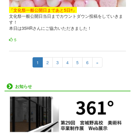
『文化祭一般公開日まであと5日‼』
文化祭一般公開日当日までカウントダウン投稿をしていきま
す！
本日は35HRさんにご協力いただきました！
5
1
2
3
4
5
6
»
お知らせ