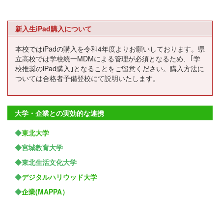
新入生iPad購入について
本校ではiPadの購入を令和4年度よりお願いしております。県
立高校では学校統一MDMによる管理が必須となるため、｢学
校推奨のiPad購入｣となることをご留意ください。購入方法に
ついては合格者予備登校にて説明いたします。
大学・企業との実効的な連携
◆
東北大学
◆宮城教育大学
◆東北生活文化大学
◆
デジタルハリウッド大学
◆
企業(MAPPA）