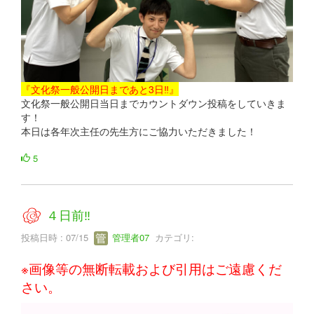
『文化祭一般公開日まであと3日‼』
文化祭一般公開日当日までカウントダウン投稿をしていきま
す！
本日は各年次主任の先生方にご協力いただきました！
5
４日前‼
投稿日時 : 07/15
管理者07
カテゴリ:
※画像等の無断転載および引用はご遠慮くだ
さい。