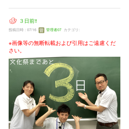
３日前‼
投稿日時 : 07/16
管理者07
カテゴリ:
※画像等の無断転載および引用はご遠慮くだ
さい。