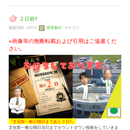
２日前‼
投稿日時 : 07/17
管理者07
カテゴリ:
※画像等の無断転載および引用はご遠慮くだ
さい。
『文化祭一般公開日まであと２日‼』
文化祭一般公開日当日までカウントダウン投稿をしていきま