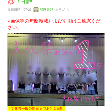
１日前‼
投稿日時 : 07/23
管理者07
カテゴリ:
※画像等の無断転載および引用はご遠慮くだ
さい。
『文化祭一般公開日まであと１日‼』