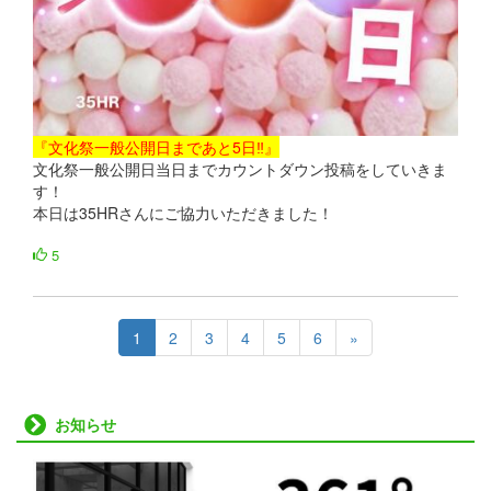
『文化祭一般公開日まであと5日‼』
文化祭一般公開日当日までカウントダウン投稿をしていきま
す！
本日は35HRさんにご協力いただきました！
5
1
2
3
4
5
6
»
お知らせ