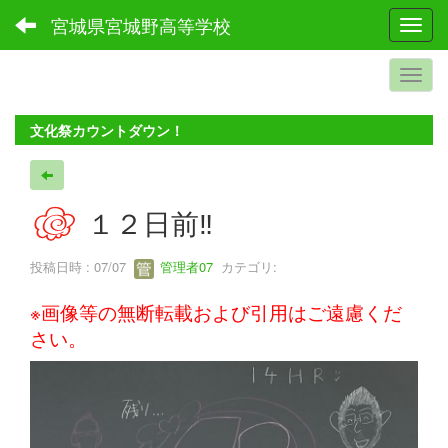
宮城県宮城野高等学校
Toggl
文化祭カウントダウン！
１２日前‼
投稿日時 : 07/07
管理者07
カテゴリ:
※画像等の無断転載および引用はご遠慮くだ
さい。