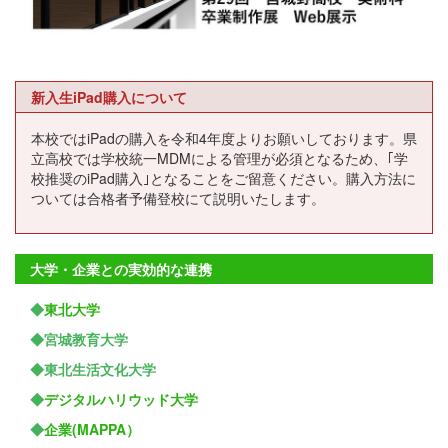
新入生iPad購入について
本校ではiPadの購入を令和4年度よりお願いしております。県
立高校では学校統一MDMによる管理が必須となるため、｢学
校推奨のiPad購入｣となることをご留意ください。購入方法に
ついては合格者予備登校にて説明いたします。
大学・企業との実効的な連携
◆
東北大学
◆宮城教育大学
◆東北生活文化大学
◆
デジタルハリウッド大学
◆
企業(MAPPA）