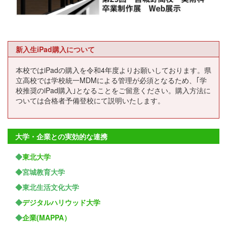
新入生iPad購入について
本校ではiPadの購入を令和4年度よりお願いしております。県
立高校では学校統一MDMによる管理が必須となるため、｢学
校推奨のiPad購入｣となることをご留意ください。購入方法に
ついては合格者予備登校にて説明いたします。
大学・企業との実効的な連携
◆
東北大学
◆宮城教育大学
◆東北生活文化大学
◆
デジタルハリウッド大学
◆
企業(MAPPA）