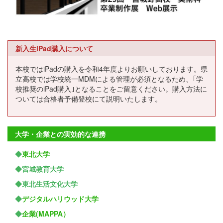
新入生iPad購入について
本校ではiPadの購入を令和4年度よりお願いしております。県
立高校では学校統一MDMによる管理が必須となるため、｢学
校推奨のiPad購入｣となることをご留意ください。購入方法に
ついては合格者予備登校にて説明いたします。
大学・企業との実効的な連携
◆
東北大学
◆宮城教育大学
◆東北生活文化大学
◆
デジタルハリウッド大学
◆
企業(MAPPA）