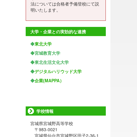
法については合格者予備登校にて説
明いたします。
大学・企業との実効的な連携
◆
東北大学
◆宮城教育大学
◆東北生活文化大学
◆
デジタルハリウッド大学
◆
企業(MAPPA）
学校情報
宮城県宮城野高等学校
〒983-0021
宮城県仙台市宮城野区田子2-36-1