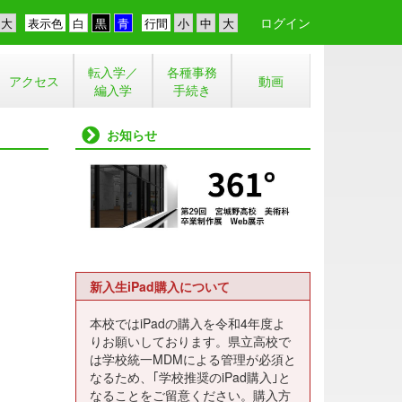
ログイン
表示色
行間
転入学／
各種事務
アクセス
動画
編入学
手続き
お知らせ
新入生iPad購入について
本校ではiPadの購入を令和4年度よ
りお願いしております。県立高校で
は学校統一MDMによる管理が必須と
なるため、｢学校推奨のiPad購入｣と
なることをご留意ください。購入方