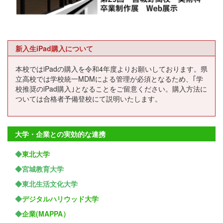
新入生iPad購入について
本校ではiPadの購入を令和4年度よりお願いしております。県
立高校では学校統一MDMによる管理が必須となるため、｢学
校推奨のiPad購入｣となることをご留意ください。購入方法に
ついては合格者予備登校にて説明いたします。
大学・企業との実効的な連携
◆
東北大学
◆宮城教育大学
◆東北生活文化大学
◆
デジタルハリウッド大学
◆
企業(MAPPA）